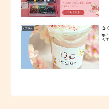
さ
お知らせ
急に
らび