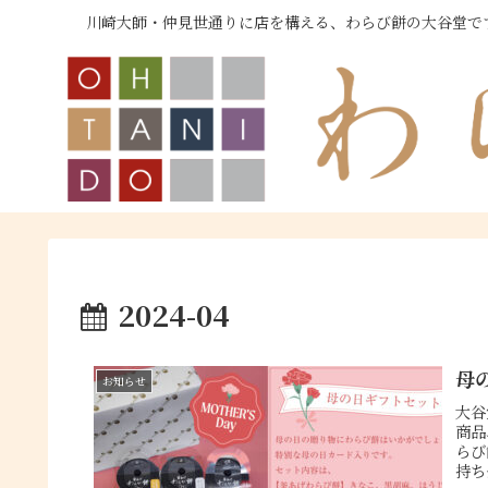
川崎大師・仲見世通りに店を構える、わらび餅の大谷堂で
2024-04
母
お知らせ
大谷
商品
らび
持ち