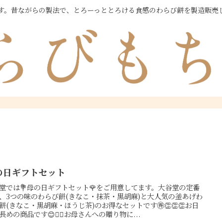
す。昔ながらの製法で、とろーっととろける食感のわらび餅を製造販売
の日ギフトセット
堂では💐母の日ギフトセット🌹をご用意してます。大谷堂の定番
、3つの味のわらび餅(きなこ・抹茶・黒胡麻)と大人気の釜あげわ
餅(きなこ・黒胡麻・ほうじ茶)のお得なセットです🉐👏👏👏お日
長めの商品です😊💁‍♀️お母さんへの贈り物に...